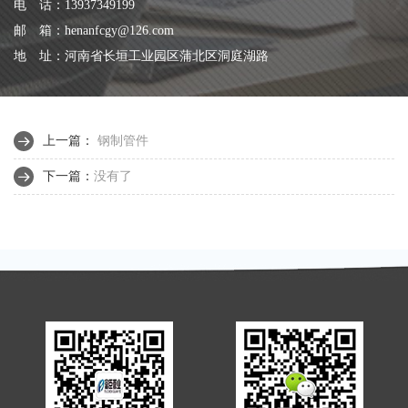
电 话：13937349199
邮 箱：henanfcgy@126.com
地 址：河南省长垣工业园区蒲北区洞庭湖路
上一篇：
钢制管件
下一篇：
没有了