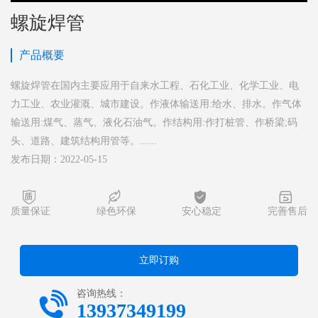
螺旋焊管
产品概要
螺旋焊管在国内主要应用于自来水工程、石化工业、化学工业、电
力工业、农业灌溉、城市建设。作液体输送用:给水、排水。作气体
输送用:煤气、蒸气、液化石油气。作结构用:作打桩管、作桥梁;码
头、道路、建筑结构用管等。......
发布日期：2022-05-15




质量保证
绿色环保
安心稳定
完善售后
立即订购

咨询热线：
13937349199