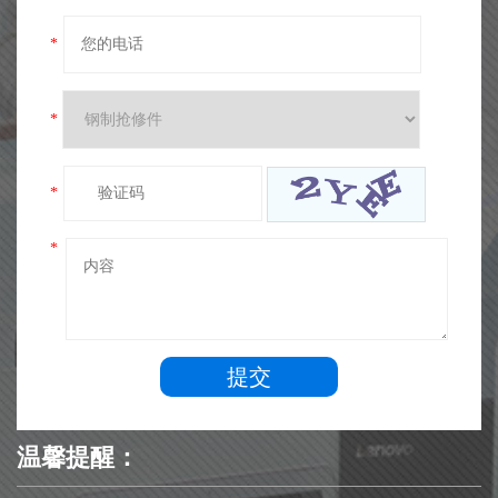
*
*
*
*
提交
温馨提醒：