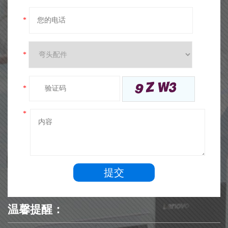
*
*
*
*
提交
温馨提醒：